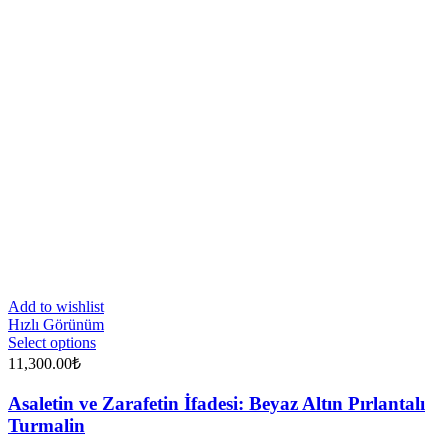
Add to wishlist
Hızlı Görünüm
Select options
11,300.00
₺
Asaletin ve Zarafetin İfadesi: Beyaz Altın Pırlantalı
Turmalin