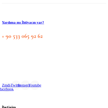
Yardıma mı İhtiyacın var?
+ 90 533 065 92 62
Zmdi-
Twitter
Instagram
Youtube
facebook
İletişim