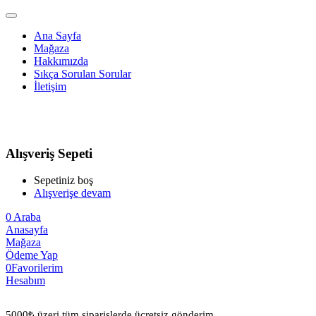
Ana Sayfa
Mağaza
Hakkımızda
Sıkça Sorulan Sorular
İletişim
Alışveriş Sepeti
Sepetiniz boş
Alışverişe devam
0
Araba
Anasayfa
Mağaza
Ödeme Yap
0
Favorilerim
Hesabım
5000₺ üzeri tüm siparişlerde ücretsiz gönderim