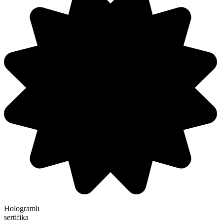
Hologramlı
sertifika