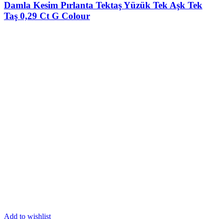
was:
is:
Damla Kesim Pırlanta Tektaş Yüzük Tek Aşk Tek
21,073.50₺.
17,820.00₺.
Taş 0,29 Ct G Colour
Add to wishlist