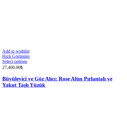
Add to wishlist
Hızlı Görünüm
Select options
27,400.00
₺
Büyüleyici ve Göz Alıcı: Rose Altın Pırlantalı ve
Yakut Taşlı Yüzük