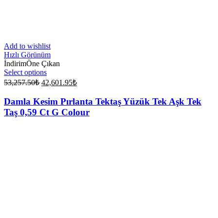
Add to wishlist
Hızlı Görünüm
İndirim
Öne Çıkan
Select options
Original
Current
53,257.50
₺
42,601.95
₺
price
price
was:
is:
Damla Kesim Pırlanta Tektaş Yüzük Tek Aşk Tek
53,257.50₺.
42,601.95₺.
Taş 0,59 Ct G Colour