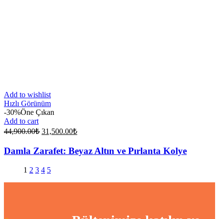
Add to wishlist
Hızlı Görünüm
-30%
Öne Çıkan
Add to cart
Original
Current
44,900.00
₺
31,500.00
₺
price
price
was:
is:
Damla Zarafet: Beyaz Altın ve Pırlanta Kolye
44,900.00₺.
31,500.00₺.
1
2
3
4
5