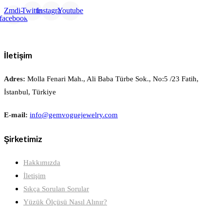
Zmdi-
Twitter
Instagram
Youtube
facebook
İletişim
Adres:
Molla Fenari Mah., Ali Baba Türbe Sok., No:5 /23 Fatih,
İstanbul, Türkiye
E-mail:
info@gemvoguejewelry.com
Şirketimiz
Hakkımızda
İletişim
Sıkça Sorulan Sorular
Yüzük Ölçüsü Nasıl Alınır?