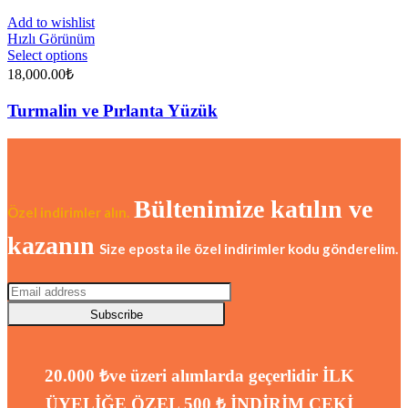
Add to wishlist
Hızlı Görünüm
Select options
18,000.00
₺
Turmalin ve Pırlanta Yüzük
Bültenimize katılın ve
Özel indirimler alın.
kazanın
Size eposta ile özel indirimler kodu gönderelim.
Subscribe
20.000 ₺ve üzeri alımlarda geçerlidir
İLK
ÜYELİĞE ÖZEL 500 ₺ İNDİRİM ÇEKİ