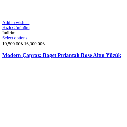
Add to wishlist
Hızlı Görünüm
İndirim
Select options
Original
Current
19,500.00
₺
16,300.00
₺
price
price
was:
is:
Modern Çapraz: Baget Pırlantalı Rose Altın Yüzük
19,500.00₺.
16,300.00₺.