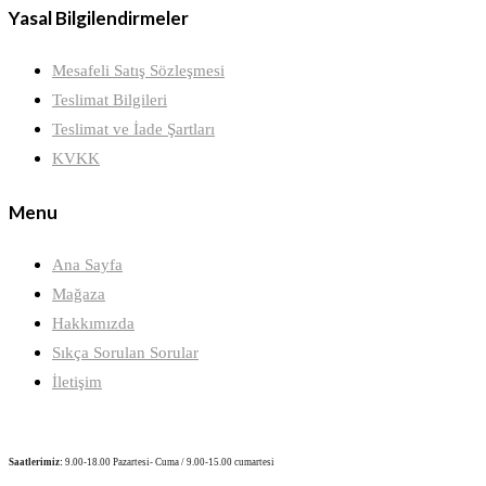
Yasal Bilgilendirmeler
Mesafeli Satış Sözleşmesi
Teslimat Bilgileri
Teslimat ve İade Şartları
KVKK
Menu
Ana Sayfa
Mağaza
Hakkımızda
Sıkça Sorulan Sorular
İletişim
Saatlerimiz:
9.00-18.00 Pazartesi- Cuma / 9.00-15.00 cumartesi