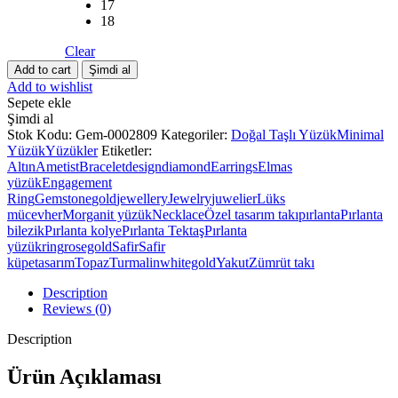
17
18
Clear
Aşkın
Add to cart
Şimdi al
ve
Add to wishlist
Asaletin
Sepete ekle
İfadesi:
Şimdi al
Rose
Stok Kodu:
Gem-0002809
Kategoriler:
Doğal Taşlı Yüzük
Minimal
Altın
Yüzük
Yüzükler
Etiketler:
Pırlantalı
Altın
Ametist
Bracelet
design
diamond
Earrings
Elmas
ve
yüzük
Engagement
Yakut
Ring
Gemstone
gold
jewellery
Jewelry
juwelier
Lüks
Taşlı
mücevher
Morganit yüzük
Necklace
Özel tasarım takı
pırlanta
Pırlanta
Yüzük
bilezik
Pırlanta kolye
Pırlanta Tektaş
Pırlanta
quantity
yüzük
ring
rosegold
Safir
Safir
küpe
tasarım
Topaz
Turmalin
whitegold
Yakut
Zümrüt takı
Description
Reviews (0)
Description
Ürün Açıklaması