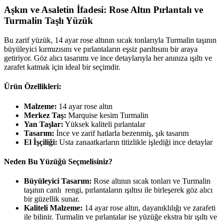
Aşkın ve Asaletin İfadesi: Rose Altın Pırlantalı ve
Turmalin Taşlı Yüzük
Bu zarif yüzük, 14 ayar rose altının sıcak tonlarıyla Turmalin taşının
büyüleyici kırmızısını ve pırlantaların eşsiz parıltısını bir araya
getiriyor. Göz alıcı tasarımı ve ince detaylarıyla her anınıza ışıltı ve
zarafet katmak için ideal bir seçimdir.
Ürün Özellikleri:
Malzeme:
14 ayar rose altın
Merkez Taş:
Marquise kesim Turmalin
Yan Taşlar:
Yüksek kaliteli pırlantalar
Tasarım:
İnce ve zarif hatlarla bezenmiş, şık tasarım
El İşçiliği:
Usta zanaatkarların titizlikle işlediği ince detaylar
Neden Bu Yüzüğü Seçmelisiniz?
Büyüleyici Tasarım:
Rose altının sıcak tonları ve Turmalin
taşının canlı rengi, pırlantaların ışıltısı ile birleşerek göz alıcı
bir güzellik sunar.
Kaliteli Malzeme:
14 ayar rose altın, dayanıklılığı ve zarafeti
ile bilinir. Turmalin ve pırlantalar ise yüzüğe ekstra bir ışıltı ve