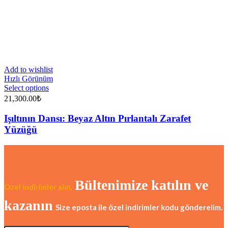
Add to wishlist
Hızlı Görünüm
Select options
21,300.00
₺
Işıltının Dansı: Beyaz Altın Pırlantalı Zarafet
Yüzüğü
Bültenimize katılın ve
Özel indirimler alın.
kazanın
Size eposta ile özel indirimler kodu gönderelim.