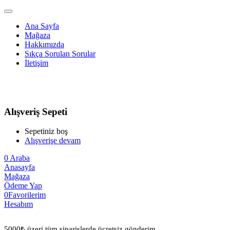
Ana Sayfa
Mağaza
Hakkımızda
Sıkça Sorulan Sorular
İletişim
Alışveriş Sepeti
Sepetiniz boş
Alışverişe devam
0
Araba
Anasayfa
Mağaza
Ödeme Yap
0
Favorilerim
Hesabım
5000₺ üzeri tüm siparişlerde ücretsiz gönderim