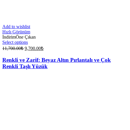
Add to wishlist
Hızlı Görünüm
İndirim
Öne Çıkan
Select options
Original
Current
11,700.00
₺
9,700.00
₺
price
price
was:
is:
Renkli ve Zarif: Beyaz Altın Pırlantalı ve Çok
11,700.00₺.
9,700.00₺.
Renkli Taşlı Yüzük