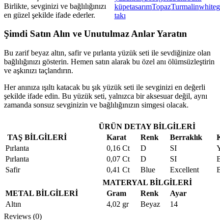
Birlikte, sevginizi ve bağlılığınızı
küpe
tasarım
Topaz
Turmalin
whiteg
en güzel şekilde ifade ederler.
takı
Şimdi Satın Alın ve Unutulmaz Anlar Yaratın
Bu zarif beyaz altın, safir ve pırlanta yüzük seti ile sevdiğinize olan
bağlılığınızı gösterin. Hemen satın alarak bu özel anı ölümsüzleştirin
ve aşkınızı taçlandırın.
Her anınıza ışıltı katacak bu şık yüzük seti ile sevginizi en değerli
şekilde ifade edin. Bu yüzük seti, yalnızca bir aksesuar değil, aynı
zamanda sonsuz sevginizin ve bağlılığınızın simgesi olacak.
ÜRÜN DETAY BİLGİLERİ
TAŞ BİLGİLERİ
Karat
Renk
Berraklık
Pırlanta
0,16 Ct
D
SI
Pırlanta
0,07 Ct
D
SI
Safir
0,41 Ct
Blue
Excellent
MATERYAL BİLGİLERİ
METAL BİLGİLERİ
Gram
Renk
Ayar
Altın
4,02 gr
Beyaz
14
Reviews (0)