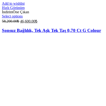
Add to wishlist
Hızlı Görünüm
İndirim
Öne Çıkan
Select options
Original
Current
58,200.00
₺
46,600.00
₺
price
price
was:
is:
Sonsuz Bağlılık, Tek Aşk Tek Taş 0,70 Ct G Colour
58,200.00₺.
46,600.00₺.