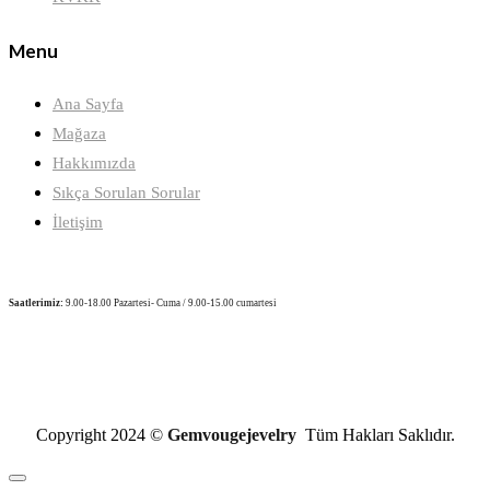
Menu
Ana Sayfa
Mağaza
Hakkımızda
Sıkça Sorulan Sorular
İletişim
Saatlerimiz:
9.00-18.00 Pazartesi- Cuma / 9.00-15.00 cumartesi
Copyright 2024 ©
Gemvougejevelry
Tüm Hakları Saklıdır.