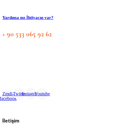
Yardıma mı İhtiyacın var?
+ 90 533 065 92 62
Zmdi-
Twitter
Instagram
Youtube
facebook
İletişim