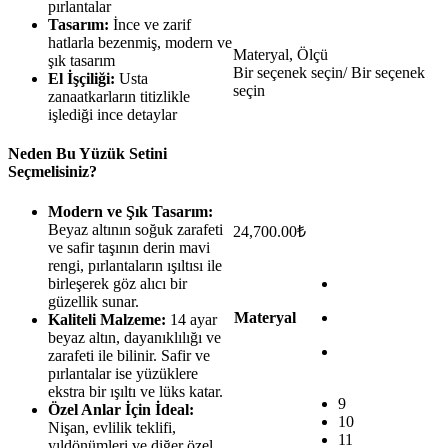
pırlantalar
Tasarım:
İnce ve zarif
hatlarla bezenmiş, modern ve
Materyal, Ölçü
şık tasarım
Bir seçenek seçin/ Bir seçenek
El İşçiliği:
Usta
seçin
zanaatkarların titizlikle
işlediği ince detaylar
Neden Bu Yüzük Setini
Seçmelisiniz?
Modern ve Şık Tasarım:
Beyaz altının soğuk zarafeti
24,700.00
₺
ve safir taşının derin mavi
rengi, pırlantaların ışıltısı ile
birleşerek göz alıcı bir
güzellik sunar.
Materyal
Kaliteli Malzeme:
14 ayar
beyaz altın, dayanıklılığı ve
zarafeti ile bilinir. Safir ve
pırlantalar ise yüzüklere
ekstra bir ışıltı ve lüks katar.
9
Özel Anlar İçin İdeal:
10
Nişan, evlilik teklifi,
11
yıldönümleri ve diğer özel