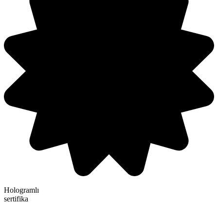
Hologramlı
sertifika