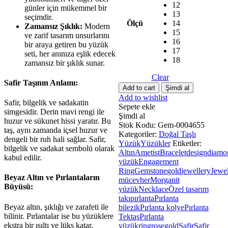
12
günler için mükemmel bir
13
seçimdir.
Ölçü
14
Zamansız Şıklık:
Modern
15
ve zarif tasarım unsurlarını
16
bir araya getiren bu yüzük
17
seti, her anınıza eşlik edecek
18
zamansız bir şıklık sunar.
Clear
Safir Taşının Anlamı:
Zarif
Add to cart
Şimdi al
ve
Add to wishlist
Safir, bilgelik ve sadakatin
Modern:
Sepete ekle
simgesidir. Derin mavi rengi ile
Beyaz
Şimdi al
huzur ve sükunet hissi yaratır. Bu
Altın
Stok Kodu:
Gem-0004655
taş, aynı zamanda içsel huzur ve
Pırlantalı
Kategoriler:
Doğal Taşlı
dengeli bir ruh hali sağlar. Safir,
ve
Yüzük
Yüzükler
Etiketler:
bilgelik ve sadakat sembolü olarak
Safir
Altın
Ametist
Bracelet
design
diamo
kabul edilir.
Taşlı
yüzük
Engagement
Yüzük
Ring
Gemstone
gold
jewellery
Jewe
Beyaz Altın ve Pırlantaların
quantity
mücevher
Morganit
Büyüsü:
yüzük
Necklace
Özel tasarım
takı
pırlanta
Pırlanta
Beyaz altın, şıklığı ve zarafeti ile
bilezik
Pırlanta kolye
Pırlanta
bilinir. Pırlantalar ise bu yüzüklere
Tektaş
Pırlanta
ekstra bir ışıltı ve lüks katar.
yüzük
ring
rosegold
Safir
Safir