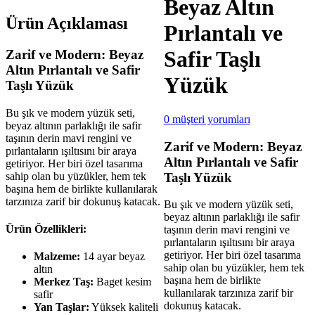
Beyaz Altın
Ürün Açıklaması
Pırlantalı ve
Safir Taşlı
Zarif ve Modern: Beyaz
Altın Pırlantalı ve Safir
Yüzük
Taşlı Yüzük
Bu şık ve modern yüzük seti,
0
müşteri yorumları
beyaz altının parlaklığı ile safir
taşının derin mavi rengini ve
Zarif ve Modern: Beyaz
pırlantaların ışıltısını bir araya
Altın Pırlantalı ve Safir
getiriyor. Her biri özel tasarıma
sahip olan bu yüzükler, hem tek
Taşlı Yüzük
başına hem de birlikte kullanılarak
tarzınıza zarif bir dokunuş katacak.
Bu şık ve modern yüzük seti,
beyaz altının parlaklığı ile safir
Ürün Özellikleri:
taşının derin mavi rengini ve
pırlantaların ışıltısını bir araya
getiriyor. Her biri özel tasarıma
Malzeme:
14 ayar beyaz
sahip olan bu yüzükler, hem tek
altın
başına hem de birlikte
Merkez Taş:
Baget kesim
kullanılarak tarzınıza zarif bir
safir
dokunuş katacak.
Yan Taşlar:
Yüksek kaliteli