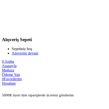
Alışveriş Sepeti
Sepetiniz boş
Alışverişe devam
0
Araba
Anasayfa
Mağaza
Ödeme Yap
0
Favorilerim
Hesabım
5000₺ üzeri tüm siparişlerde ücretsiz gönderim