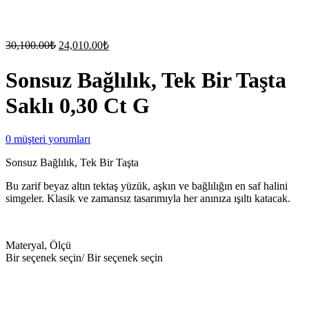
Original
Current
30,100.00
₺
24,010.00
₺
price
price
was:
is:
Sonsuz Bağlılık, Tek Bir Taşta
30,100.00₺.
24,010.00₺.
Saklı 0,30 Ct G
0
müşteri yorumları
Sonsuz Bağlılık, Tek Bir Taşta
Bu zarif beyaz altın tektaş yüzük, aşkın ve bağlılığın en saf halini
simgeler. Klasik ve zamansız tasarımıyla her anınıza ışıltı katacak.
Materyal, Ölçü
Bir seçenek seçin/ Bir seçenek seçin