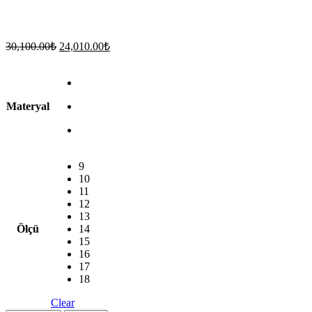
Original
Current
30,100.00
₺
24,010.00
₺
price
price
was:
is:
30,100.00₺.
24,010.00₺.
Materyal
9
10
11
12
13
Ölçü
14
15
16
17
18
Clear