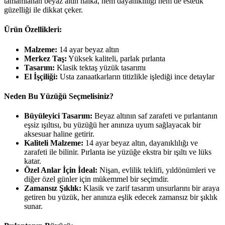
tamamlanan beyaz altın halka, hem dayanıklılığı hem de estetik
güzelliği ile dikkat çeker.
Ürün Özellikleri:
Malzeme:
14 ayar beyaz altın
Merkez Taş:
Yüksek kaliteli, parlak pırlanta
Tasarım:
Klasik tektaş yüzük tasarımı
El İşçiliği:
Usta zanaatkarların titizlikle işlediği ince detaylar
Neden Bu Yüzüğü Seçmelisiniz?
Büyüleyici Tasarım:
Beyaz altının saf zarafeti ve pırlantanın
eşsiz ışıltısı, bu yüzüğü her anınıza uyum sağlayacak bir
aksesuar haline getirir.
Kaliteli Malzeme:
14 ayar beyaz altın, dayanıklılığı ve
zarafeti ile bilinir. Pırlanta ise yüzüğe ekstra bir ışıltı ve lüks
katar.
Özel Anlar İçin İdeal:
Nişan, evlilik teklifi, yıldönümleri ve
diğer özel günler için mükemmel bir seçimdir.
Zamansız Şıklık:
Klasik ve zarif tasarım unsurlarını bir araya
getiren bu yüzük, her anınıza eşlik edecek zamansız bir şıklık
sunar.