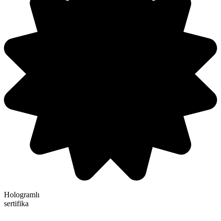
Hologramlı
sertifika