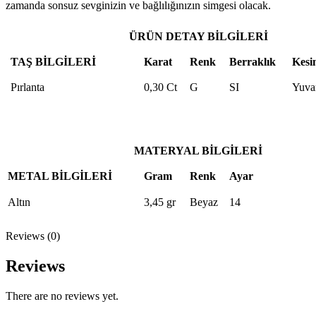
zamanda sonsuz sevginizin ve bağlılığınızın simgesi olacak.
ÜRÜN DETAY BİLGİLERİ
TAŞ BİLGİLERİ
Karat
Renk
Berraklık
Kesi
Pırlanta
0,30 Ct
G
SI
Yuva
MATERYAL BİLGİLERİ
METAL BİLGİLERİ
Gram
Renk
Ayar
Altın
3,45 gr
Beyaz
14
Reviews (0)
Reviews
There are no reviews yet.