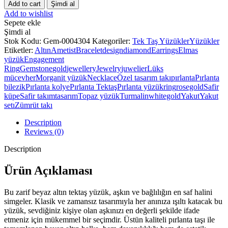
Sonsuz
Add to cart
Şimdi al
Bağlılık,
Add to wishlist
Tek
Sepete ekle
Bir
Şimdi al
Taşta
Stok Kodu:
Gem-0004304
Kategoriler:
Tek Taş Yüzükler
Yüzükler
Saklı
Etiketler:
Altın
Ametist
Bracelet
design
diamond
Earrings
Elmas
0,30
yüzük
Engagement
Ct
Ring
Gemstone
gold
jewellery
Jewelry
juwelier
Lüks
G
mücevher
Morganit yüzük
Necklace
Özel tasarım takı
pırlanta
Pırlanta
quantity
bilezik
Pırlanta kolye
Pırlanta Tektaş
Pırlanta yüzük
ring
rosegold
Safir
küpe
Safir takım
tasarım
Topaz yüzük
Turmalin
whitegold
Yakut
Yakut
setı
Zümrüt takı
Description
Reviews (0)
Description
Ürün Açıklaması
Bu zarif beyaz altın tektaş yüzük, aşkın ve bağlılığın en saf halini
simgeler. Klasik ve zamansız tasarımıyla her anınıza ışıltı katacak bu
yüzük, sevdiğiniz kişiye olan aşkınızı en değerli şekilde ifade
etmeniz için mükemmel bir seçimdir. Üstün kaliteli pırlanta taşı ile